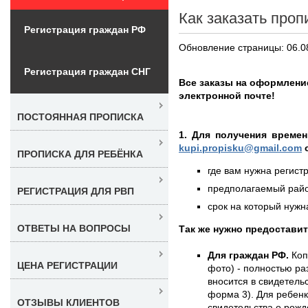
Как заказать проп
Регистрация граждан РФ
Обновление страницы: 06.0
Регистрация граждан СНГ
Все заказы на оформлени
электронной почте!
ПОСТОЯННАЯ ПРОПИСКА
1. Для получения времен
kupi.propisku@gmail.com
о
ПРОПИСКА ДЛЯ РЕБЁНКА
где вам нужна регистр
предполагаемый район
РЕГИСТРАЦИЯ ДЛЯ РВП
срок на который нужна
ОТВЕТЫ НА ВОПРОСЫ
Так же нужно предостави
Для граждан РФ.
Коп
ЦЕНА РЕГИСТРАЦИИ
фото) - полностью раз
вносится в свидетель
форма 3). Для ребенк
ОТЗЫВЫ КЛИЕНТОВ
свидетельства о рожд