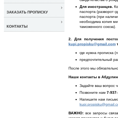
Для иностранцев.
Ко
паспорта (разворот г
ЗАКАЗАТЬ ПРОПИСКУ
паспорта (при наличии
необходима копия ми
КОНТАКТЫ
таможенного союза).
2. Для получения посто
kupi.propisku@gmail.com
т
где нужна прописка (г
предпочтительный рай
После этого мы обязательно
Наши контакты в Абдулин
Задайте ваш вопрос 
Позвоните нам
7-937
Напишите нам письмо
kupi.propisku@gmail.
ВАЖНО:
все запросы связ
имеют приоритет и будут 